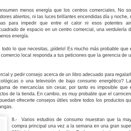
nsumen menos energía que los centros comerciales. No s
res abiertos, ni las luces brillantes encendidas día y noche, 
mas para impedir que entre el calor ni esos potentes ai
uadrado de espacio en un centro comercial, una verdulería 
menos energía.
s todo lo que necesitas, ¡pídelo! Es mucho más probable que 
a comercio local responda a tus peticiones que la gerencia de 
rcial y pedir consejo acerca de un libro adecuado para regalar
ológicas o una televisión de bajo consumo energético? L
gama de mercancías sin cesar, por tanto es imposible que 
tos de la tienda. En cambio, es muy probable que el carnicer
rio puedan ofrecerte consejos útiles sobre todos los productos
angas.
8.- Varios estudios de consumo muestran que la mayo
compra principal una vez a la semana en una gran superf