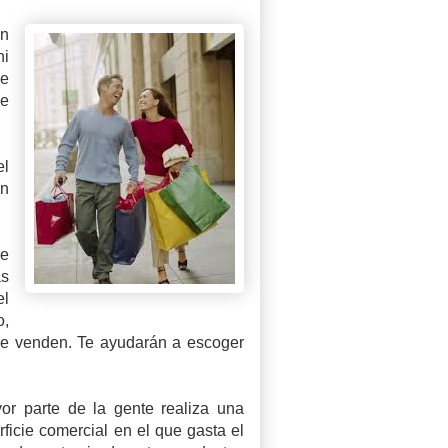
on
ni
re
de
el
un
le
as
el
o,
 que venden. Te ayudarán a escoger
r parte de la gente realiza una
icie comercial en el que gasta el