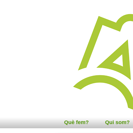
Què fem?
Qui som?