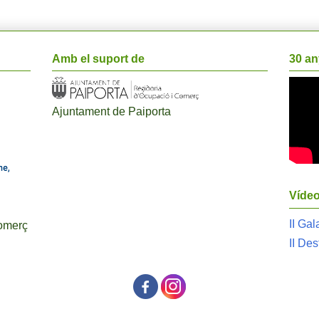
Amb el suport de
30 an
Ajuntament de Paiporta
Víde
II Ga
Comerç
II De